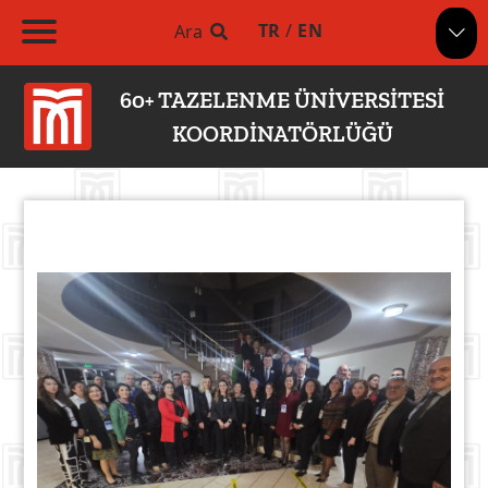
TR
/
EN
Ara
60+ TAZELENME ÜNİVERSİTESİ
KOORDİNATÖRLÜĞÜ