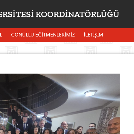
ERSİTESİ KOORDİNATÖRLÜĞÜ
L
GÖNÜLLÜ EĞİTMENLERİMİZ
İLETIŞIM